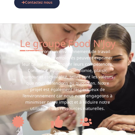
Contactez nous
Le groupe Food N'Joy
Nous offrons un environnement de travail
dans lequel nos employés peuvent exprimer
leur talent et développer leurs compétences.
Confiance, initiative, autonomie, plaisir,
humour et convivialité, telles sont les valeurs
que nous défendons au quotidien. Notre
projet est également respectueux de
l’environnement car nous nous engageons à
minimiser notre impact et à réduire notre
utilisation des ressources naturelles.
2
32
25